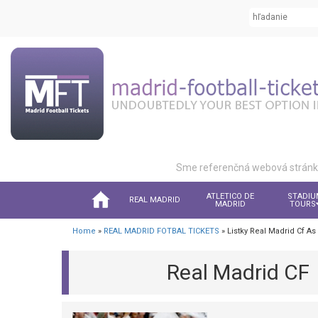
Sme referenčná webová stránka 
ATLETICO DE
STADIU
REAL MADRID
MADRID
TOURS
Home
»
REAL MADRID FOTBAL TICKETS
» Listky Real Madrid Cf A
Real Madrid CF