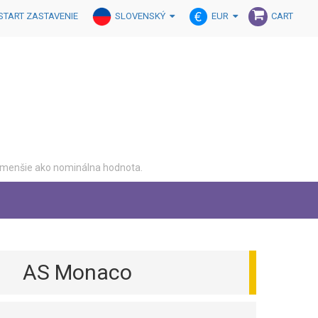
SLOVENSKÝ
EUR
START ZASTAVENIE
CART
o menšie ako nominálna hodnota.
AS Monaco