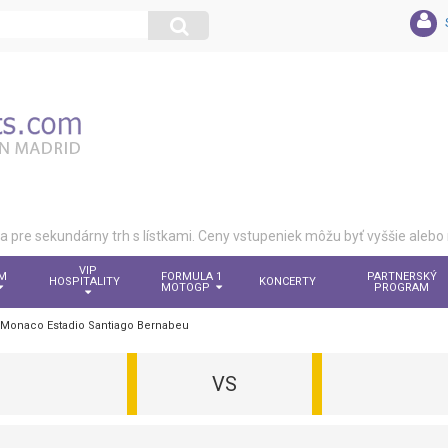
pre sekundárny trh s lístkami. Ceny vstupeniek môžu byť vyššie aleb
VIP
M
FORMULA 1
PARTNERSKÝ
HOSPITALITY
KONCERTY
MOTOGP
PROGRAM
s Monaco Estadio Santiago Bernabeu
VS