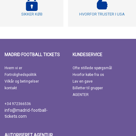
SIKKER KØB
HVORFOR TRUSTER I USA
MADRID FOOTBALL TICKETS
KUNDESERVICE
Hvem vi er
Ofte stillede spørgsmål
Fortrolighedspolitik
Hvorfor købe fra os
Vilkår og betingelser
Lav en gave
kontakt
Billetter til grupper
AGENTER
+34 972366536
info@madrid-football-
tickets.com
AUTORISERET AGENTUR