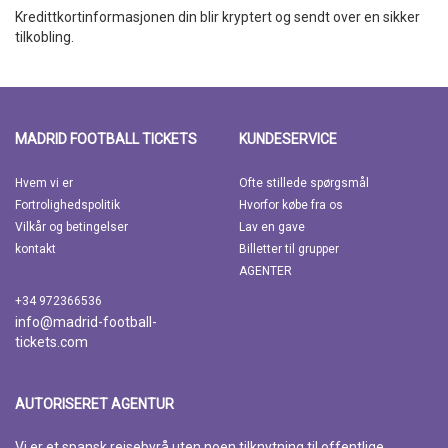
Kredittkortinformasjonen din blir kryptert og sendt over en sikker
tilkobling.
MADRID FOOTBALL TICKETS
KUNDESERVICE
Hvem vi er
Ofte stillede spørgsmål
Fortrolighedspolitik
Hvorfor købe fra os
Vilkår og betingelser
Lav en gave
kontakt
Billetter til grupper
AGENTER
+34 972366536
info@madrid-football-
tickets.com
AUTORISERET AGENTUR
Vi er et spansk reisebyrå uten noen tilknytning til offentlige