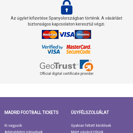
Az ügylet kifizetése Spanyolországban történik. A vásárlást
biztonságos kapcsolaton keresztül végzi.
Official digital certificate provider
MADRID FOOTBALL TICKETS
ÜGYFÉLSZOLGÁLAT
Ki vagyunk
Gyakran feltett kérdések
Adatvédelmi irányelvek
Miért vásárol tőlünk