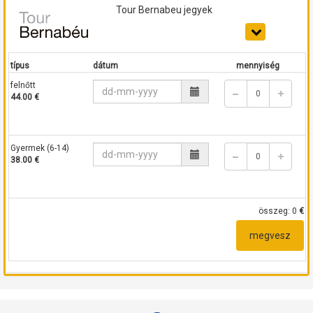
Tour Bernabeu jegyek
típus
dátum
mennyiség
felnőtt
44.00 €
Gyermek (6-14)
38.00 €
összeg:
0
€
megvesz