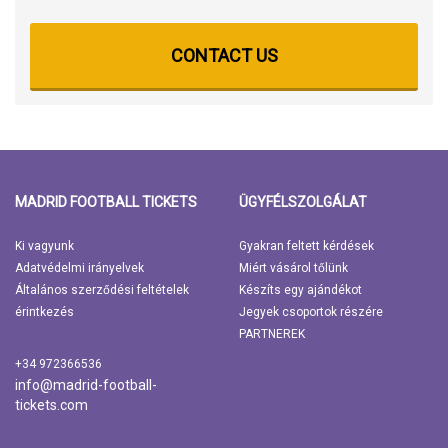
CONTACT US
MADRID FOOTBALL TICKETS
ÜGYFÉLSZOLGÁLAT
Ki vagyunk
Gyakran feltett kérdések
Adatvédelmi irányelvek
Miért vásárol tőlünk
Általános szerződési feltételek
Készíts egy ajándékot
érintkezés
Jegyek csoportok részére
PARTNEREK
+34 972366536
info@madrid-football-
tickets.com