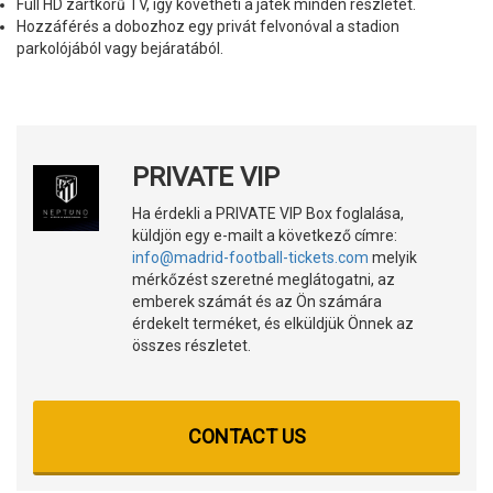
Full HD zártkörű TV, így követheti a játék minden részletét.
Hozzáférés a dobozhoz egy privát felvonóval a stadion
parkolójából vagy bejáratából.
PRIVATE VIP
Ha érdekli a PRIVATE VIP Box foglalása,
küldjön egy e-mailt a következő címre:
info@madrid-football-tickets.com
melyik
mérkőzést szeretné meglátogatni, az
emberek számát és az Ön számára
érdekelt terméket, és elküldjük Önnek az
összes részletet.
CONTACT US