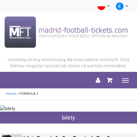
Jesteśmy stroną referencyjną dla rynku biletów wtórnych. Ceny
biletów mogą być wyższe lub niższe od wartości nominalnej.
Menu
Home
» FORMULA 1
bilety