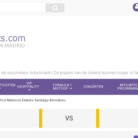
r de secundaire ticketmarkt. De prijzen van de tickets kunnen hoger of 
VIP
TOCHTEN
FORMULA 1
AFFILIATES
HOSPITALITY
CONCERTEN
MOTOGP
PROGRAMM
 Rcd Mallorca Estadio Santiago Bernabeu
VS