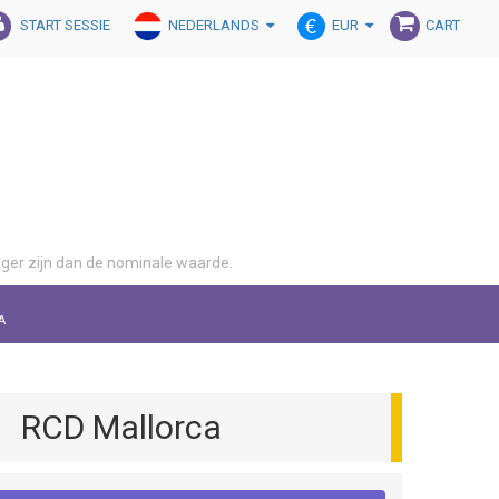
NEDERLANDS
EUR
START SESSIE
CART
lager zijn dan de nominale waarde.
A
RCD Mallorca