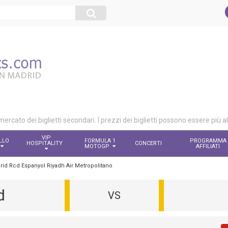
 mercato dei biglietti secondari. I prezzi dei biglietti possono essere più a
VIP
LLO
FORMULA 1
PROGRAMMA
HOSPITALITY
CONCERTI
O
MOTOGP
AFFILIATI
adrid Rcd Espanyol Riyadh Air Metropolitano
d
VS