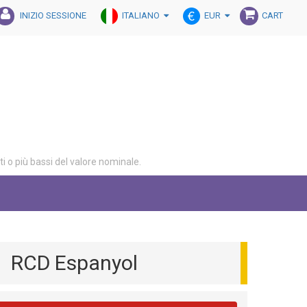
ITALIANO
EUR
INIZIO SESSIONE
CART
lti o più bassi del valore nominale.
RCD Espanyol