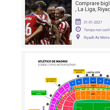
Comprare bigl
, La Liga, Riy
31-01-2027
Tempo non conf
Riyadh Air Metro