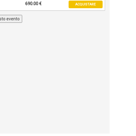
690.00 €
ACQUISTARE
uesto evento